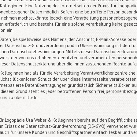
Kolleginnen. Eine Nutzung der Internetseiten der Praxis für Logopädi
onenbezogener Daten möglich. Sofern eine betroffene Person besond
h nehmen möchte, könnte jedoch eine Verarbeitung personenbezogener 
 erforderlich und besteht für eine solche Verarbeitung keine gesetz
on ein.
aten, beispielsweise des Namens, der Anschrift, E-Mail-Adresse ode
t der Datenschutz-Grundverordnung und in Übereinstimmung mit den für
schen Datenschutzbestimmungen. Mittels dieser Datenschutzerkläru
Zweck der von uns erhobenen, genutzten und verarbeiteten personenb
ieser Datenschutzerklärung über die ihnen zustehenden Rechte aufg
Kolleginnen hat als für die Verarbeitung Verantwortlicher zahlreiche
chst lückenlosen Schutz der über diese Internetseite verarbeitet
rnetbasierte Datenübertragungen grundsätzlich Sicherheitslücken au
 diesem Grund steht es jeder betroffenen Person frei, personenbezo
 uns zu übermitteln.
ür Logopädie Uta Weber & Kolleginnen beruht auf den Begrifflichkeit
eim Erlass der Datenschutz-Grundverordnung (DS-GVO) verwendet wur
s auch für unsere Kunden und Geschäftspartner einfach lesbar und ver