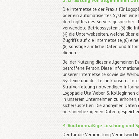
3. Erfassung von allgemeinen Da
Die Internetseite der Praxis für Logo
oder ein automatisiertes System eine
den Logfiles des Servers gespeichert
verwendete Betriebssystem, (3) die In
(4) die Unterwebseiten, welche über e
Zugriffs auf die Internetseite, (6) ei
(8) sonstige ähnliche Daten und Info
dienen.
Bei der Nutzung dieser allgemeinen D
betroffene Person. Diese Informationen
unserer Internetseite sowie die Werbu
Systeme und der Technik unserer Inte
Strafverfolgung notwendigen Informat
Logopädie Uta Weber & Kolleginnen da
in unserem Unternehmen zu erhöhen, u
sicherzustellen. Die anonymen Daten 
personenbezogenen Daten gespeicher
4. Routinemäßige Löschung und 
Der für die Verarbeitung Verantwortl