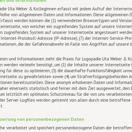
ten und Informationen
pädie Uta Weber & Kolleginnen erfasst mit jedem Aufruf der Internets
 Reihe von allgemeinen Daten und Informationen. Diese allgemeinen 
. Erfasst werden können die (1) verwendeten Browsertypen und Versio
ternetseite, von welcher ein zugreifendes System auf unsere Internet
in zugreifendes System auf unserer Internetseite angesteuert werden
ne Internet-Protokoll-Adresse (IP-Adresse), (7) der Internet-Service-P
rmationen, die der Gefahrenabwehr im Falle von Angriffen auf unsere
aten und Informationen zieht die Praxis für Logopädie Uta Weber & K
 werden vielmehr benötigt, um (1) die Inhalte unserer Internetseite k
ng für diese zu optimieren, (3) die dauerhafte Funktionsfähigkeit un
rnetseite zu gewährleisten sowie (4) um Strafverfolgungsbehörden im 
ionen bereitzustellen. Diese anonym erhobenen Daten und Informati
her einerseits statistisch und ferner mit dem Ziel ausgewertet, den
m letztlich ein optimales Schutzniveau für die von uns verarbeite
der Server-Logfiles werden getrennt von allen durch eine betroffen
t.
Sperrung von personenbezogenen Daten
iche verarbeitet und speichert personenbezogene Daten der betroffene